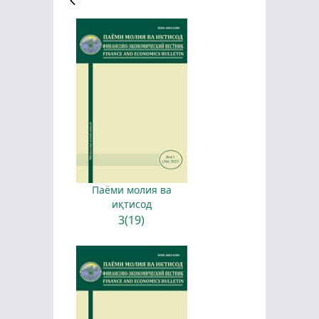
Паёми молия ва
иқтисод
3(19)