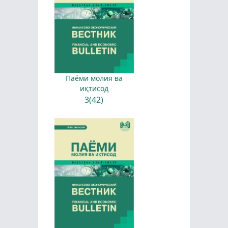
Паёми молия ва
иқтисод
3(42)