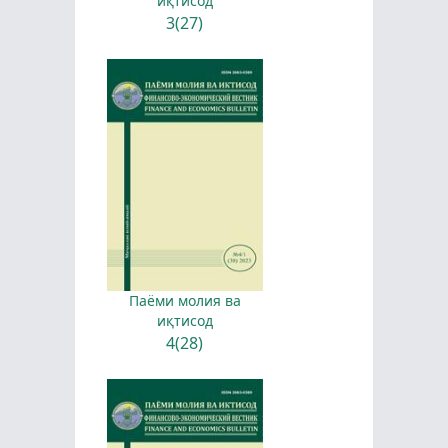
иқтисод
3(27)
Паёми молия ва
иқтисод
4(28)