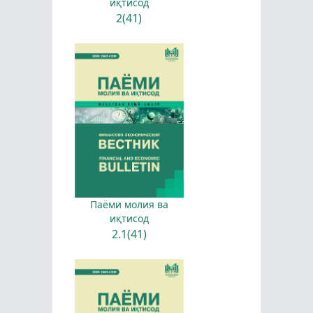
иқтисод
2(41)
Паёми молия ва
иқтисод
2.1(41)