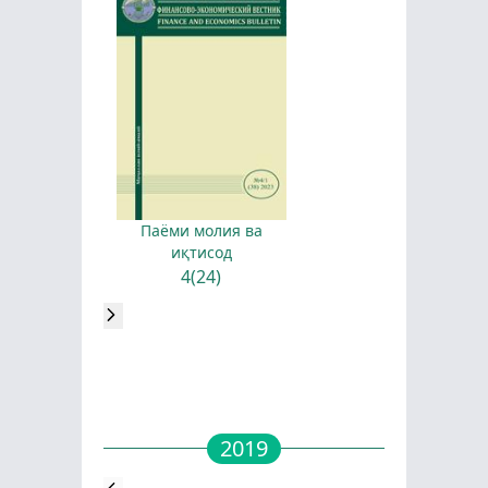
Паёми молия ва
иқтисод
4(24)
2019