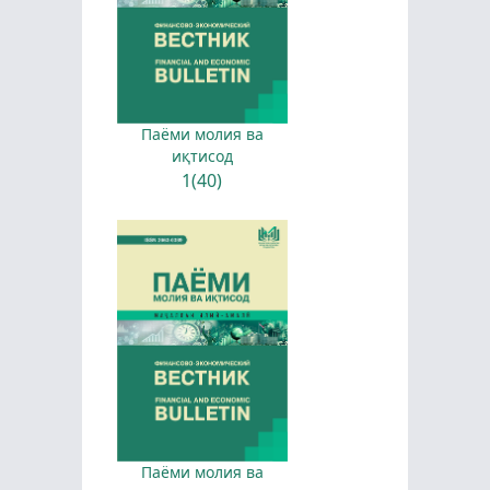
Паёми молия ва
иқтисод
1(40)
Паёми молия ва