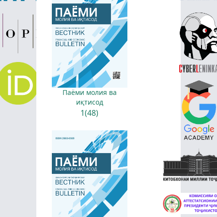
Паёми молия ва
иқтисод
1(48)