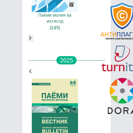
Паёми молия ва
иқтисод
2(49)
2025