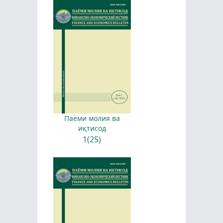
Паёми молия ва
иқтисод
1(25)