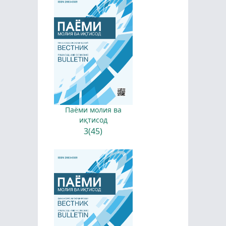
Паёми молия ва
иқтисод
3(45)